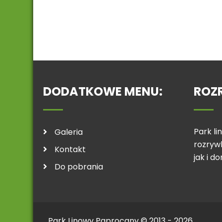
DODATKOWE MENU:
ROZ
Park l
Galeria
rozryw
Kontakt
jak i d
Do pobrania
Park Linowy Paprocany © 2013 - 2026