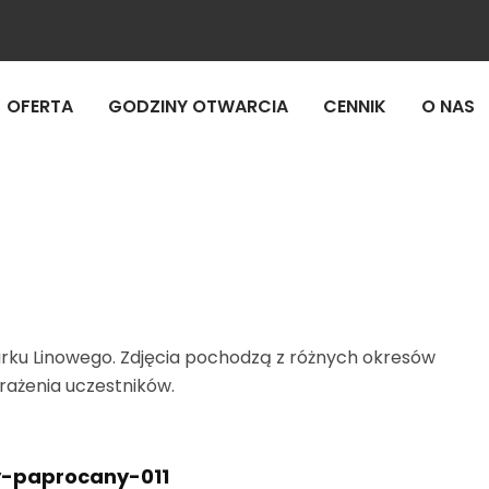
OFERTA
GODZINY OTWARCIA
CENNIK
O NAS
arku Linowego. Zdjęcia pochodzą z różnych okresów
wrażenia uczestników.
y-paprocany-011