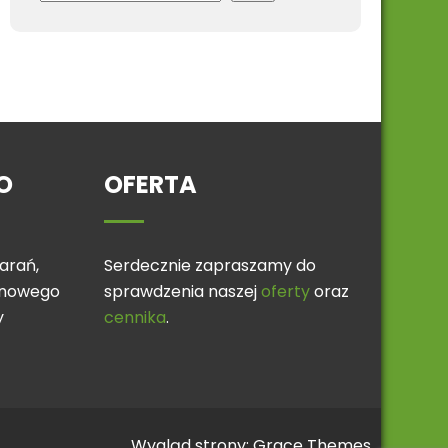
O
OFERTA
arań,
Serdecznie zapraszamy do
linowego
sprawdzenia naszej
oferty
oraz
y
cennika
.
Wygląd strony: Grace Themes