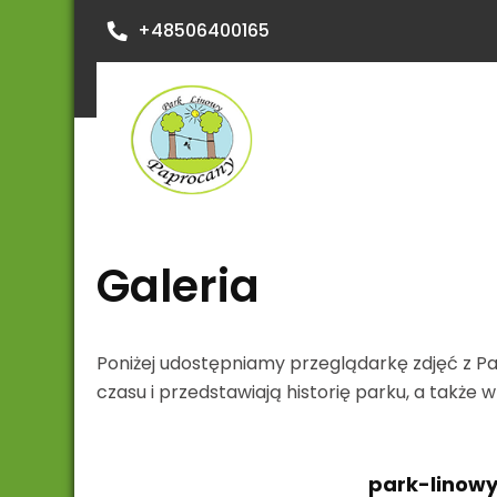
Skip
+48506400165
to
content
Park
Linowy
Galeria
Paprocany
Poniżej udostępniamy przeglądarkę zdjęć z P
czasu i przedstawiają historię parku, a także 
park-linow